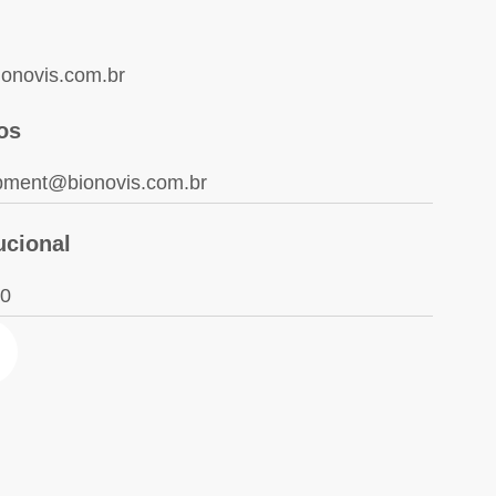
onovis.com.br
os
pment@bionovis.com.br
ucional
00