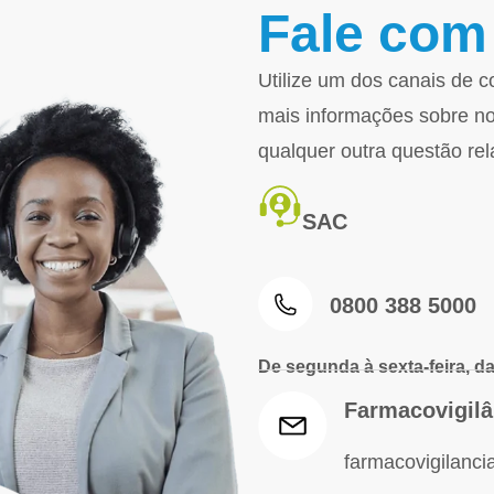
Fale com
Utilize um dos canais de 
mais informações sobre n
qualquer outra questão re
SAC
0800 388 5000
De segunda à sexta-feira, d
Farmacovigilâ
farmacovigilanc