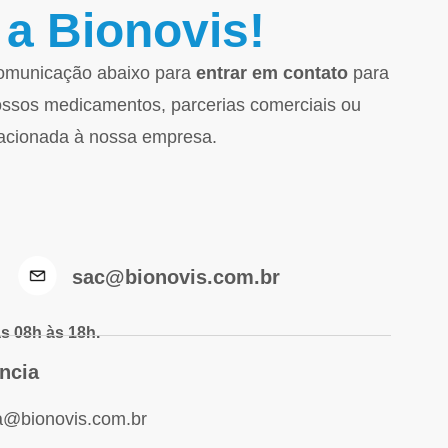
 a Bionovis!
comunicação abaixo para
entrar em contato
para
ossos medicamentos, parcerias comerciais ou
lacionada à nossa empresa.
sac@bionovis.com.br
as 08h às 18h.
ncia
ia@bionovis.com.br