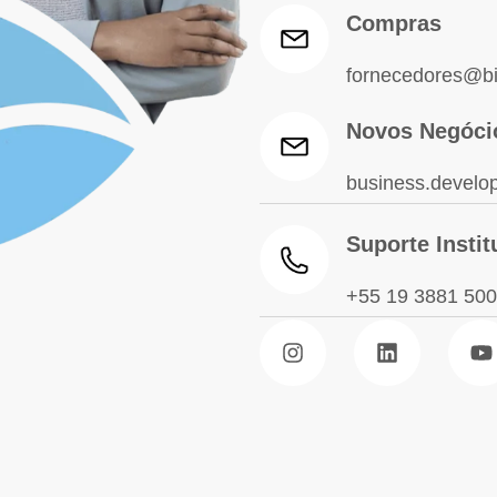
Compras
fornecedores@bi
Novos Negóci
business.develo
Suporte Instit
+55 19 3881 50